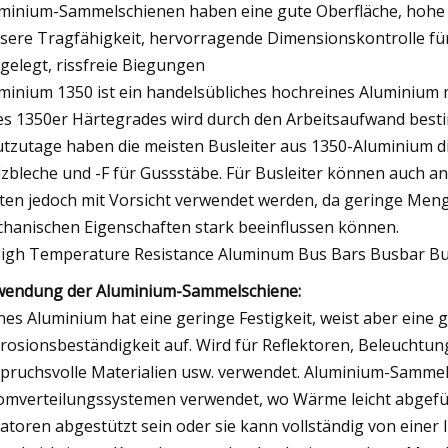
minium-Sammelschienen haben eine gute Oberfläche, hohe Fes
sere Tragfähigkeit, hervorragende Dimensionskontrolle fü
gelegt, rissfreie Biegungen
minium 1350 ist ein handelsübliches hochreines Aluminium mi
es 1350er Härtegrades wird durch den Arbeitsaufwand bestim
tzutage haben die meisten Busleiter aus 1350-Aluminium die
zbleche und -F für Gussstäbe. Für Busleiter können auch 
lten jedoch mit Vorsicht verwendet werden, da geringe Men
hanischen Eigenschaften stark beeinflussen können.
endung der Aluminium-Sammelschiene:
nes Aluminium hat eine geringe Festigkeit, weist aber eine g
rosionsbeständigkeit auf. Wird für Reflektoren, Beleuchtu
pruchsvolle Materialien usw. verwendet. Aluminium-Sammelsc
omverteilungssystemen verwendet, wo Wärme leicht abgefü
latoren abgestützt sein oder sie kann vollständig von ein