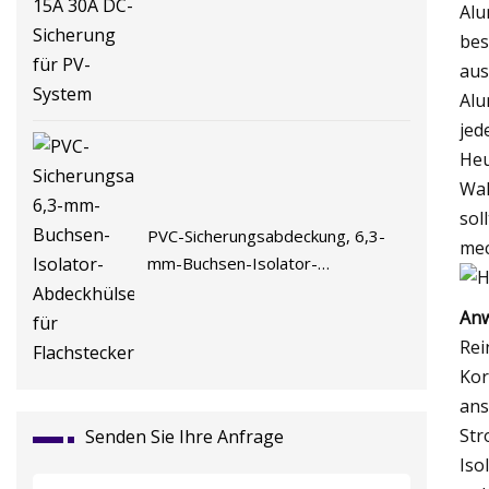
/1500V10*38mm 15A 30A DC-
Alu
Sicherung für PV-System
bes
aus
Alu
jed
Heu
Wal
sol
PVC-Sicherungsabdeckung, 6,3-
mec
mm-Buchsen-Isolator-
Abdeckhülse für Flachstecker
Anw
Rei
Kor
ans
Str
Senden Sie Ihre Anfrage
Iso