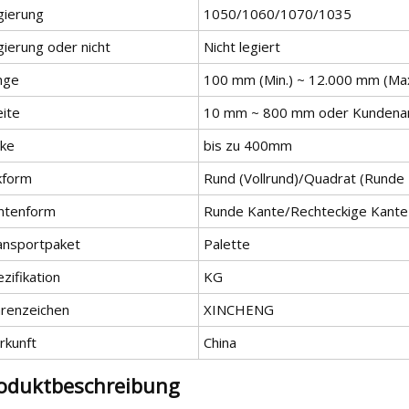
gierung
1050/1060/1070/1035
gierung oder nicht
Nicht legiert
nge
100 mm (Min.) ~ 12.000 mm (Max
eite
10 mm ~ 800 mm oder Kundena
cke
bis zu 400mm
kform
Rund (Vollrund)/Quadrat (Runde 
ntenform
Runde Kante/Rechteckige Kante
ansportpaket
Palette
zifikation
KG
renzeichen
XINCHENG
rkunft
China
oduktbeschreibung