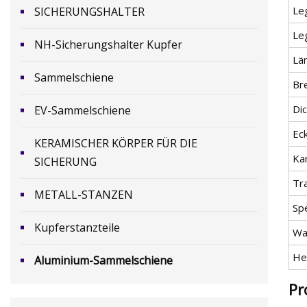
Le
SICHERUNGSHALTER
Le
NH-Sicherungshalter Kupfer
Lä
Sammelschiene
Br
Di
EV-Sammelschiene
Ec
KERAMISCHER KÖRPER FÜR DIE
Ka
SICHERUNG
Tr
METALL-STANZEN
Spe
Kupferstanzteile
Wa
He
Aluminium-Sammelschiene
Pr