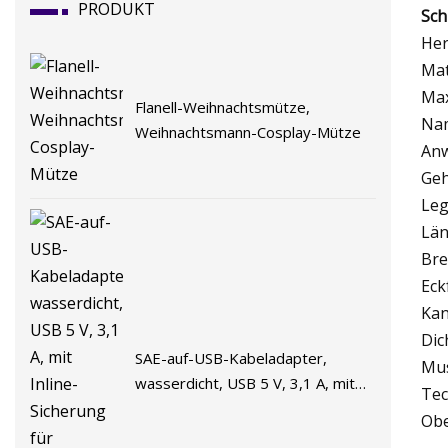
PRODUKT
Sch
Her
Mat
Max
Flanell-Weihnachtsmütze,
Nam
Weihnachtsmann-Cosplay-Mütze
Anw
Geh
Leg
Län
Bre
Eck
Kan
Dic
SAE-auf-USB-Kabeladapter,
Mus
wasserdicht, USB 5 V, 3,1 A, mit
Tec
Inline-Sicherung für Motorrad-
Obe
Handy-Ladegerät