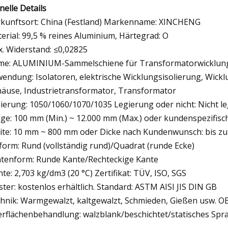
nelle Details
kunftsort: China (Festland) Markenname: XINCHENG
erial: 99,5 % reines Aluminium, Härtegrad: O
. Widerstand: ≤0,02825
e: ALUMINIUM-Sammelschiene für Transformatorwicklung.
endung: Isolatoren, elektrische Wicklungsisolierung, Wickl
äuse, Industrietransformator, Transformator
ierung: 1050/1060/1070/1035 Legierung oder nicht: Nicht le
ge: 100 mm (Min.) ~ 12.000 mm (Max.) oder kundenspezifisc
ite: 10 mm ~ 800 mm oder Dicke nach Kundenwunsch: bis z
form: Rund (vollständig rund)/Quadrat (runde Ecke)
tenform: Runde Kante/Rechteckige Kante
hte: 2,703 kg/dm3 (20 °C) Zertifikat: TÜV, ISO, SGS
ter: kostenlos erhältlich. Standard: ASTM AISI JIS DIN GB
hnik: Warmgewalzt, kaltgewalzt, Schmieden, Gießen usw. 
rflächenbehandlung: walzblank/beschichtet/statisches Spra