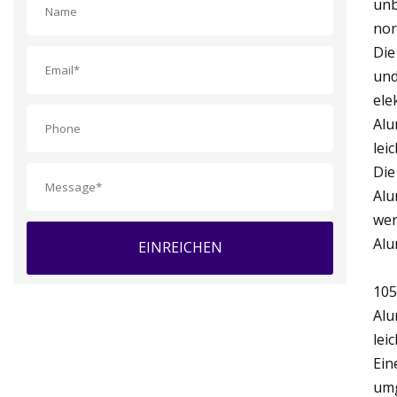
unb
nor
Die
und
ele
Alu
lei
Die
Alu
wer
Alu
EINREICHEN
105
Alu
lei
Ein
umg