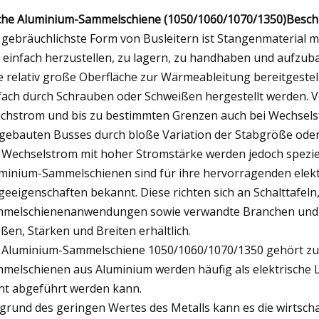
che Aluminium-Sammelschiene (1050/1060/1070/1350)
Besch
 gebräuchlichste Form von Busleitern ist Stangenmaterial m
 einfach herzustellen, zu lagern, zu handhaben und aufzu
e relativ große Oberfläche zur Wärmeableitung bereitgest
fach durch Schrauben oder Schweißen hergestellt werden. V
ichstrom und bis zu bestimmten Grenzen auch bei Wechselst
gebauten Busses durch bloße Variation der Stabgröße oder 
 Wechselstrom mit hoher Stromstärke werden jedoch spezie
minium-Sammelschienen sind für ihre hervorragenden elekt
geeigenschaften bekannt. Diese richten sich an Schalttafeln
melschienenanwendungen sowie verwandte Branchen und s
ßen, Stärken und Breiten erhältlich.
 Aluminium-Sammelschiene 1050/1060/1070/1350 gehört zu
melschienen aus Aluminium werden häufig als elektrische 
cht abgeführt werden kann.
grund des geringen Wertes des Metalls kann es die wirtscha