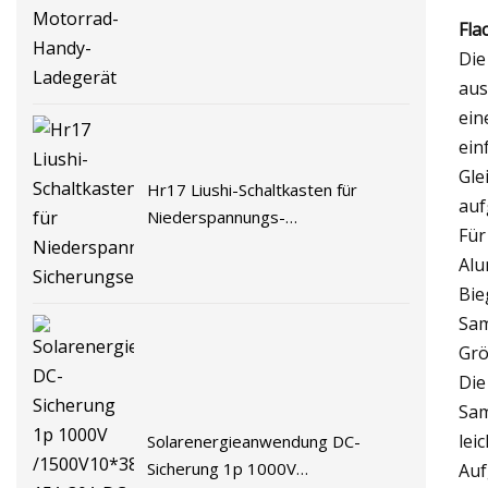
Fla
Die
aus
ein
ein
Gle
Hr17 Liushi-Schaltkasten für
auf
Niederspannungs-
Für
Sicherungseinsatz
Alu
Bie
Sam
Grö
Die
Sam
lei
Solarenergieanwendung DC-
Sicherung 1p 1000V
Auf