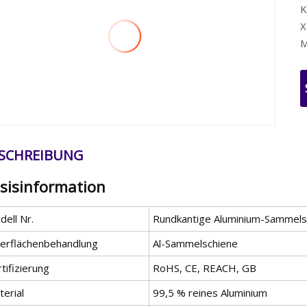
K
X
M
SCHREIBUNG
sisinformation
ell Nr.
Rundkantige Aluminium-Sammels
erflächenbehandlung
Al-Sammelschiene
tifizierung
RoHS, CE, REACH, GB
erial
99,5 % reines Aluminium