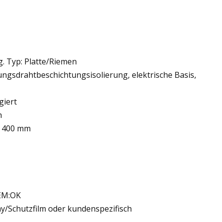
 Typ: Platte/Riemen
ungsdrahtbeschichtungsisolierung, elektrische Basis,
giert
h
u 400 mm
OEM:OK
y/Schutzfilm oder kundenspezifisch