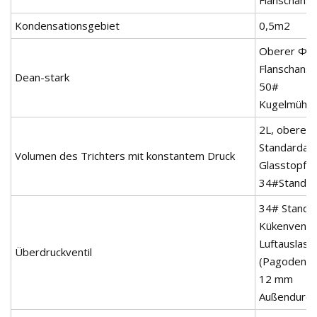
Kondensationsgebiet
0,5m2
Oberer Φ6
Flanschansch
Dean-stark
50#
Kugelmühle
2L, oberer
Standardans
Volumen des Trichters mit konstantem Druck
Glasstopfen
34#Standar
34# Standa
Kükenventil;
Luftauslass
Überdruckventil
(Pagodenge
12 mm
Außendurc