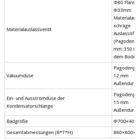
Φ80 Flansch
Φ33mm
Materialaus
schräge
Materialauslassventil
Auslassöffn
(Pagodenge
mm; 350 m
dem Boden
Pagodengel
Vakuumdüse
12 mm
Außendurc
Pagodengel
Ein- und Ausströmdüse der
15 mm
Kondensatorschlange
Außendurc
Badgröße
Φ700×400
Gesamtabmessungen (B*T*H)
880×800×