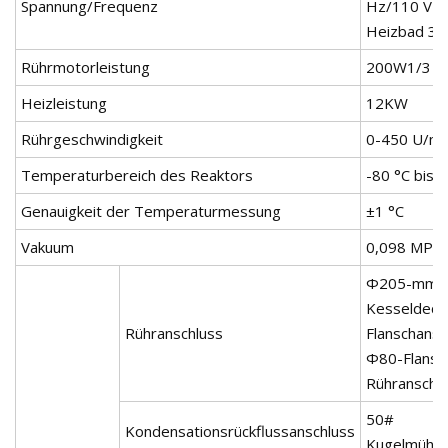
Spannung/Frequenz
Hz/110 V 6
Heizbad 3
Rührmotorleistung
200W1/3
Heizleistung
12KW
Rührgeschwindigkeit
0-450 U/mi
Temperaturbereich des Reaktors
-80 °C bis 
Genauigkeit der Temperaturmessung
±1 °C
Vakuum
0,098 MPa
Φ205-mm-
Kesseldecke
Rühranschluss
Flanschansc
Φ80-Flansc
Rühranschl
50#
Kondensationsrückflussanschluss
Kugelmühle