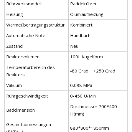
Rührwerksmodell
Paddelrührer
Heizung
Ölumlaufheizung
Wärmeübertragungsstruktur
Kombiniert
Automatische Note
Handbuch
Zustand
Neu
Reaktorvolumen
100L Kugelform
Temperaturbereich des
-80 Grad ~ +250 Grad
Reaktors
Vakuum
0,098 MPa
Rührgeschwindigkeit
0-450 U/Min
Durchmesser 700*400
Baddimension
H(mm)
Gesamtabmessungen
880*800*1850mm
(B*T*H)