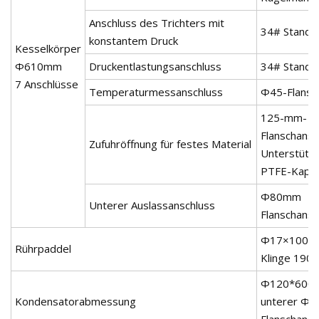
Anschluss des Trichters mit
34# Standa
konstantem Druck
Kesselkörper
Φ610mm
Druckentlastungsanschluss
34# Standa
7 Anschlüsse
Temperaturmessanschluss
Φ45-Flansc
125-mm-
Flanschansc
Zufuhröffnung für festes Material
Unterstütz
PTFE-Kapp
Φ80mm
Unterer Auslassanschluss
Flanschansc
Φ17×1000
Rührpaddel
Klinge 19
Φ120*600
Kondensatorabmessung
unterer Φ6
Flanschansc