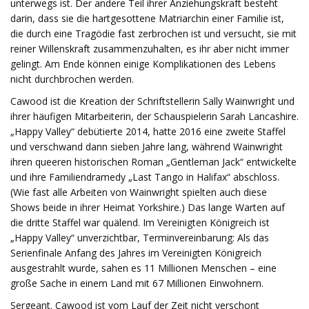
unterwegs ist. Der andere Teil ihrer Anziehungskraft besteht
darin, dass sie die hartgesottene Matriarchin einer Familie ist,
die durch eine Tragödie fast zerbrochen ist und versucht, sie mit
reiner Willenskraft zusammenzuhalten, es ihr aber nicht immer
gelingt. Am Ende können einige Komplikationen des Lebens
nicht durchbrochen werden.
Cawood ist die Kreation der Schriftstellerin Sally Wainwright und
ihrer häufigen Mitarbeiterin, der Schauspielerin Sarah Lancashire.
„Happy Valley“ debütierte 2014, hatte 2016 eine zweite Staffel
und verschwand dann sieben Jahre lang, während Wainwright
ihren queeren historischen Roman „Gentleman Jack“ entwickelte
und ihre Familiendramedy „Last Tango in Halifax“ abschloss.
(Wie fast alle Arbeiten von Wainwright spielten auch diese
Shows beide in ihrer Heimat Yorkshire.) Das lange Warten auf
die dritte Staffel war quälend. Im Vereinigten Königreich ist
„Happy Valley“ unverzichtbar, Terminvereinbarung: Als das
Serienfinale Anfang des Jahres im Vereinigten Königreich
ausgestrahlt wurde, sahen es 11 Millionen Menschen – eine
große Sache in einem Land mit 67 Millionen Einwohnern.
Sergeant. Cawood ist vom Lauf der Zeit nicht verschont