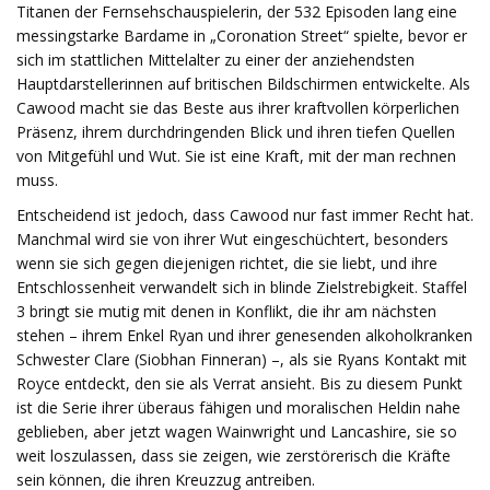
Titanen der Fernsehschauspielerin, der 532 Episoden lang eine
messingstarke Bardame in „Coronation Street“ spielte, bevor er
sich im stattlichen Mittelalter zu einer der anziehendsten
Hauptdarstellerinnen auf britischen Bildschirmen entwickelte. Als
Cawood macht sie das Beste aus ihrer kraftvollen körperlichen
Präsenz, ihrem durchdringenden Blick und ihren tiefen Quellen
von Mitgefühl und Wut. Sie ist eine Kraft, mit der man rechnen
muss.
Entscheidend ist jedoch, dass Cawood nur fast immer Recht hat.
Manchmal wird sie von ihrer Wut eingeschüchtert, besonders
wenn sie sich gegen diejenigen richtet, die sie liebt, und ihre
Entschlossenheit verwandelt sich in blinde Zielstrebigkeit. Staffel
3 bringt sie mutig mit denen in Konflikt, die ihr am nächsten
stehen – ihrem Enkel Ryan und ihrer genesenden alkoholkranken
Schwester Clare (Siobhan Finneran) –, als sie Ryans Kontakt mit
Royce entdeckt, den sie als Verrat ansieht. Bis zu diesem Punkt
ist die Serie ihrer überaus fähigen und moralischen Heldin nahe
geblieben, aber jetzt wagen Wainwright und Lancashire, sie so
weit loszulassen, dass sie zeigen, wie zerstörerisch die Kräfte
sein können, die ihren Kreuzzug antreiben.