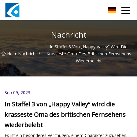
Qingdao BrightForce Innovations Co., Ltd
Nachricht
In Staffel 3 Von „Happy Valley“ Wird Die
/
/
Heim
Nachricht
Krasseste Oma Des Britischen Fernsehens
Wiederbelebt
Sep 09, 2023
In Staffel 3 von „Happy Valley“ wird die
krasseste Oma des britischen Fernsehens
wiederbelebt
Es ist ein besonderes Vergnügen, einem Charakter zuzusehen,