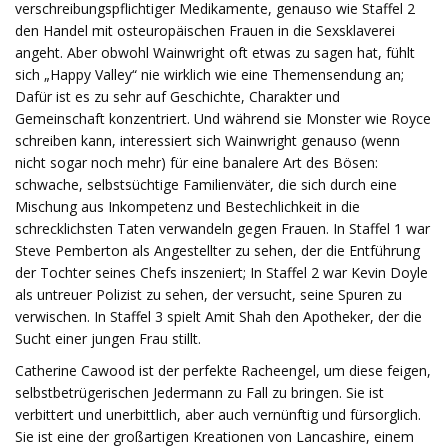
verschreibungspflichtiger Medikamente, genauso wie Staffel 2
den Handel mit osteuropäischen Frauen in die Sexsklaverei
angeht. Aber obwohl Wainwright oft etwas zu sagen hat, fühlt
sich „Happy Valley“ nie wirklich wie eine Themensendung an;
Dafür ist es zu sehr auf Geschichte, Charakter und
Gemeinschaft konzentriert. Und während sie Monster wie Royce
schreiben kann, interessiert sich Wainwright genauso (wenn
nicht sogar noch mehr) für eine banalere Art des Bösen:
schwache, selbstsüchtige Familienväter, die sich durch eine
Mischung aus Inkompetenz und Bestechlichkeit in die
schrecklichsten Taten verwandeln gegen Frauen. In Staffel 1 war
Steve Pemberton als Angestellter zu sehen, der die Entführung
der Tochter seines Chefs inszeniert; In Staffel 2 war Kevin Doyle
als untreuer Polizist zu sehen, der versucht, seine Spuren zu
verwischen. In Staffel 3 spielt Amit Shah den Apotheker, der die
Sucht einer jungen Frau stillt.
Catherine Cawood ist der perfekte Racheengel, um diese feigen,
selbstbetrügerischen Jedermann zu Fall zu bringen. Sie ist
verbittert und unerbittlich, aber auch vernünftig und fürsorglich.
Sie ist eine der großartigen Kreationen von Lancashire, einem