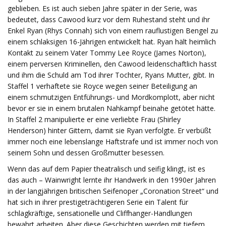
geblieben. Es ist auch sieben Jahre später in der Serie, was
bedeutet, dass Cawood kurz vor dem Ruhestand steht und ihr
Enkel Ryan (Rhys Connah) sich von einem rauflustigen Bengel zu
einem schlaksigen 16-Jährigen entwickelt hat. Ryan hält heimlich
Kontakt zu seinem Vater Tommy Lee Royce (James Norton),
einem perversen Kriminellen, den Cawood leidenschaftlich hasst
und ihm die Schuld am Tod ihrer Tochter, Ryans Mutter, gibt. In
Staffel 1 verhaftete sie Royce wegen seiner Beteiligung an
einem schmutzigen Entführungs- und Mordkomplott, aber nicht
bevor er sie in einem brutalen Nahkampf beinahe getötet hätte.
In Staffel 2 manipulierte er eine verliebte Frau (Shirley
Henderson) hinter Gittern, damit sie Ryan verfolgte. Er verbüßt ​​
immer noch eine lebenslange Haftstrafe und ist immer noch von
seinem Sohn und dessen Großmutter besessen.
Wenn das auf dem Papier theatralisch und seifig klingt, ist es
das auch – Wainwright lernte ihr Handwerk in den 1990er Jahren
in der langjährigen britischen Seifenoper „Coronation Street“ und
hat sich in ihrer prestigeträchtigeren Serie ein Talent für
schlagkräftige, sensationelle und Cliffhanger-Handlungen
bewahrt arbeiten. Aber diese Geschichten werden mit tiefem