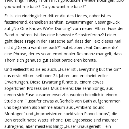
1996 singt Tracey Thorn mit hypnotischen Wiederholungen: „Do
you want me back? Do you want me back?“
Es ist ein eindringlicher dritter Akt des Liedes, daher ist es
faszinierend, denselben sanften, zweistimmigen Gesangs-Lick
auf „No One Knows We're Dancing“ vom neuen Album Fuse der
Band zu hören. Ist das eine bewusste Selbstreferenz? Leider
geht diese Frage in der Tatsache auf, dass der Text dieses Mal
nicht „Do you want me back?“ lautet. aber „Fiat Cinquecento“ –
eine Phrase, der es so an emotionaler Resonanz mangelt, dass
Thorn sich genauso gut selbst parodieren könnte.
Und vielleicht ist sie es auch. „Fuse“ ist „Everything but the Girl“
das erste Album seit über 24 Jahren und erscheint voller
Erwartungen. Diese Erwartung führte zu einem etwas
zögerlichen Prozess des Musizierens: Die zehn Songs, aus
denen sich Fuse zusammensetzte, wurden heimlich in einem
Studio am Flussufer etwas außerhalb von Bath aufgenommen
und begannen als Sammelalbum aus „Ambient-Sound-
Montagen“ und „improvisierten spektralen Piano-Loops“, die
Ben erstellt hatte Watts iPhone. Die Ergebnisse sind mitunter
aufregend, aber meistens klingt „Fuse“ unausgereift – ein