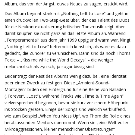
Album, das von der Angst, etwas Neues zu sagen, erstickt wird.
Das Album beginnt stark mit „Nothing Left to Lose“ und geht in
einen druckvollen Two-Step-Beat über, der das Talent des Duos
für die Neukontextualisierung britischer Tanzmusik zeigt. Aber
damit knüpfen sie nicht ganz an das letzte Album an. Während
„Temperamental“ aus dem Jahr 1999 üppig und warm war, klingt
„Nothing Left to Lose“ befremdlich künstlich, als wäre es dazu
gedacht, die Zuhörer zu verunsichern. Dann sind da noch Thorns
Texte – „Kiss me while the World Decays“ – die weniger
melancholisch als zynisch, ja sogar bissig sind.
Leider trägt der Rest des Albums wenig dazu bei, eine Identität
oder einen Zweck zu festigen. Diese „Ambient-Sound-
Montagen“ bilden den Hintergrund für eine Reihe von Balladen
(„Forever“, „Lost“), während Tracks wie „Time & Time Again“
vielversprechend beginnen, bevor sie kurz vor einem Höhepunkt
ins Stocken geraten. Einige der Songs sind wirklich verblüffend,
wie zum Beispiel „When You Mess Up“, wo Thorn die Rolle eines
herablassenden Mentors übernimmt. Wenn sie „eine Welt voller
Mikroaggressionen, kleiner menschlicher Übertretungen“