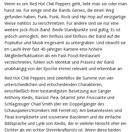
Wenn es um Red Hot Chili Peppers geht, liebt man sie oder man
hasst sie. Für einige sind die Bands Genies, die einen Weg
gefunden haben, Funk, Punk, Rock und Hip-Hop auf einzigartige
Weise nahtlos zu verschmelzen. Für andere sind sie nur eine
weitere Jock-Rock-Band. Beide Standpunkte sind gültig. Es ist
jedoch unmöglich, den Einfluss und Einfluss der Band auf die
Popkultur und Musik insgesamt zu untergraben. Und obwohl sie
im Laufe ihrer fast 40-jährigen Karriere eine höhere
Mitgliederfluktuation als ein Fast-Food-Restaurant
verzeichneten, fühlen sich Identität und Präsenz der Band
unabhängig von der Epoche immer relevant und erkennbar an.
Red Hot Chili Peppers sind zweifellos die Summe von vier
unterschiedlichen und entscheidenden Charakteren,
einschließlich ihrer beständigsten Besetzung aus Sänger
Anthony Kiedis, Bassist Flea, Gitarrist John Frusciante und
Schlagzeuger Chad Smith (der ein Doppelgänger des
Schauspielers/Komikers Will Ferrell ist). Am bekanntesten sind
Fleas komplizierte und souveräne Basslinien und die einfache
Bildsprache und Lyrik von Kiedis, der in vielerlei Hinsicht eher ein
Dichter als ein echter Stimmkraftprotz ist. Wenn diese beiden