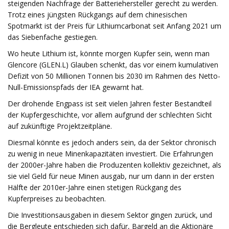
steigenden Nachfrage der Batteriehersteller gerecht zu werden.
Trotz eines jüngsten Rückgangs auf dem chinesischen
Spotmarkt ist der Preis für Lithiumcarbonat seit Anfang 2021 um
das Siebenfache gestiegen.
Wo heute Lithium ist, könnte morgen Kupfer sein, wenn man
Glencore (GLEN.L) Glauben schenkt, das vor einem kumulativen
Defizit von 50 Millionen Tonnen bis 2030 im Rahmen des Netto-
Null-Emissionspfads der IEA gewarnt hat.
Der drohende Engpass ist seit vielen Jahren fester Bestandteil
der Kupfergeschichte, vor allem aufgrund der schlechten Sicht
auf zukünftige Projektzeitpläne.
Diesmal könnte es jedoch anders sein, da der Sektor chronisch
zu wenig in neue Minenkapazitäten investiert. Die Erfahrungen
der 2000er-Jahre haben die Produzenten kollektiv gezeichnet, als
sie viel Geld für neue Minen ausgab, nur um dann in der ersten
Hälfte der 2010er-Jahre einen stetigen Rückgang des
Kupferpreises zu beobachten.
Die Investitionsausgaben in diesem Sektor gingen zurück, und
die Bergleute entschieden sich dafür, Bargeld an die Aktionäre