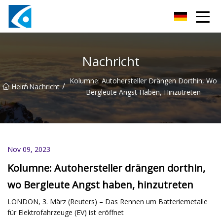
Qingdao BrightForce Innovations Co., Ltd
Nachricht
Kolumne: Autohersteller Drängen Dorthin, Wo
/
/
Heim
Nachricht
Bergleute Angst Haben, Hinzutreten
Nov 09, 2023
Kolumne: Autohersteller drängen dorthin,
wo Bergleute Angst haben, hinzutreten
LONDON, 3. März (Reuters) – Das Rennen um Batteriemetalle
für Elektrofahrzeuge (EV) ist eröffnet