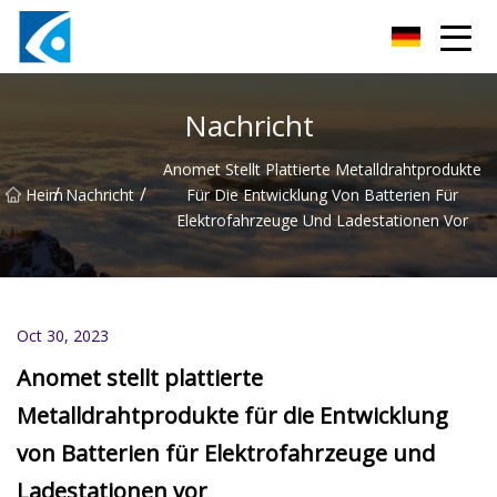
Qingdao BrightForce Innovations Co., Ltd
Nachricht
Anomet Stellt Plattierte Metalldrahtprodukte
/
/
Heim
Nachricht
Für Die Entwicklung Von Batterien Für
Elektrofahrzeuge Und Ladestationen Vor
Oct 30, 2023
Anomet stellt plattierte
Metalldrahtprodukte für die Entwicklung
von Batterien für Elektrofahrzeuge und
Ladestationen vor