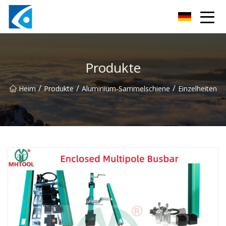
Qingdao BrightForce Innovations Co., Ltd
Produkte
/
/
/
Heim
Produkte
Aluminium-Sammelschiene
Einzelheiten