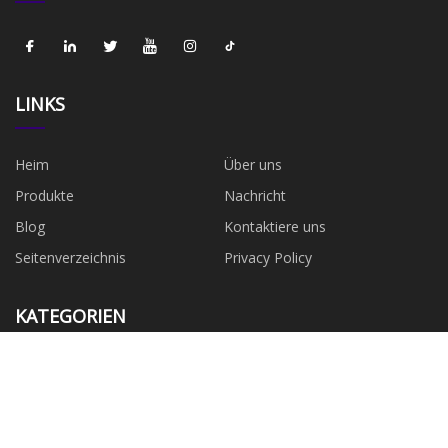
LINKS
Heim
Über uns
Produkte
Nachricht
Blog
Kontaktiere uns
Seitenverzeichnis
Privacy Policy
KATEGORIEN
SICHERUNGSKAPPE UND
Kappenkontakt für EV-Sicherung
KONTAKT
SICHERUNGSKONTAKT
Sicherungskupferkontakt
L-Typ-Sicherungskontakt
SICHERUNGSKAPPE